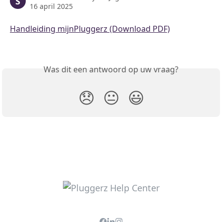
S
16 april 2025
Handleiding mijnPluggerz (Download PDF)
Was dit een antwoord op uw vraag?
😞
😐
😃