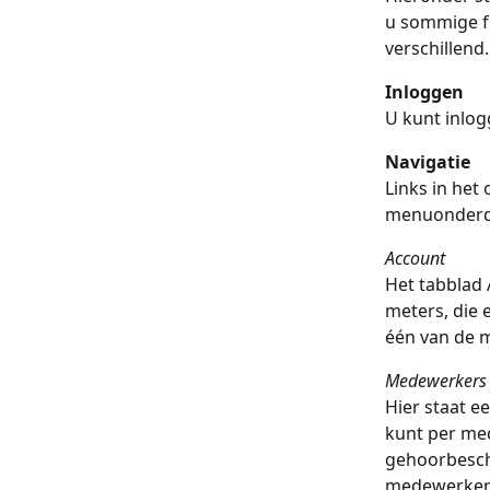
u sommige fun
verschillend.
Inloggen
U kunt inlog
Navigatie
Links in het
menuonderd
Account
Het tabblad 
meters, die 
één van de m
Medewerkers
Hier staat e
kunt per med
gehoorbesch
medewerker 