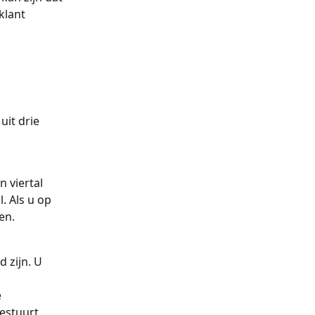
klant 
it drie 
 viertal 
 Als u op 
en.
 zijn. U 
 
 
estuurt 