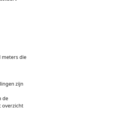
l meters die 
ingen zijn 
 de 
 overzicht 
 