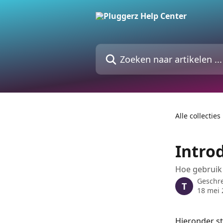
Naar de hoofdinhoud
Zoeken naar artikelen ...
Alle collecties
Intro
Hoe gebruik 
Geschr
T
18 mei 
Hieronder st