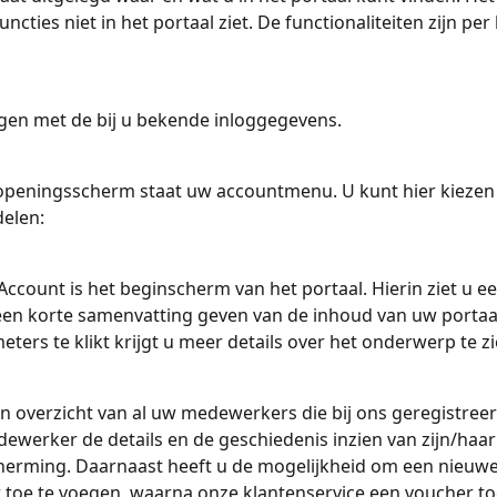
cties niet in het portaal ziet. De functionaliteiten zijn per 
 
gen met de bij u bekende inloggegevens.
 openingsscherm staat uw accountmenu. U kunt hier kiezen u
elen:
Account is het beginscherm van het portaal. Hierin ziet u een
een korte samenvatting geven van de inhoud van uw portaal.
eters te klikt krijgt u meer details over het onderwerp te zi
en overzicht van al uw medewerkers die bij ons geregistreerd
ewerker de details en de geschiedenis inzien van zijn/haar
erming. Daarnaast heeft u de mogelijkheid om een nieuwe
toe te voegen, waarna onze klantenservice een voucher to