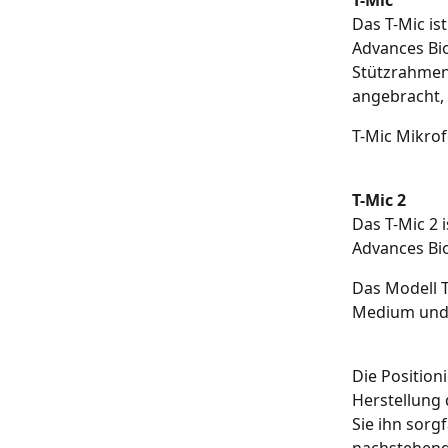
T-Mic
Das T-Mic is
Advances Bio
Stützrahmen 
angebracht, 
T-Mic Mikrof
T-Mic 2
Das T-Mic 2 
Advances Bio
Das Modell T
Medium und 
Die Position
Herstellung 
Sie ihn sorgf