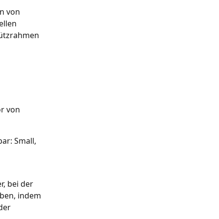
n von 
ellen 
tützrahmen 
r von 
ar: Small, 
, bei der 
eben, indem 
der 