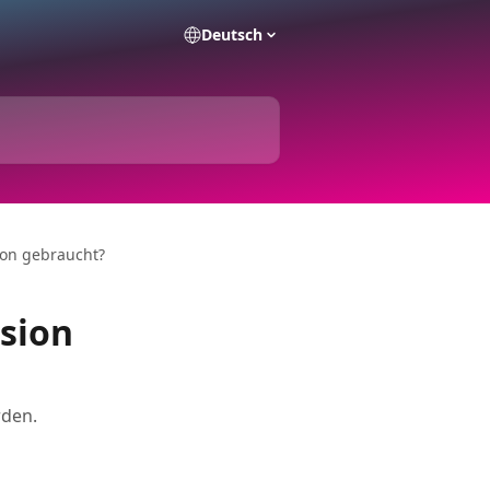
Deutsch
ion gebraucht?
rsion
rden.