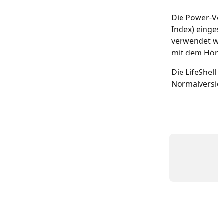
Die Power-Ve
Index) einge
verwendet we
mit dem Hör
Die LifeShel
Normalversi